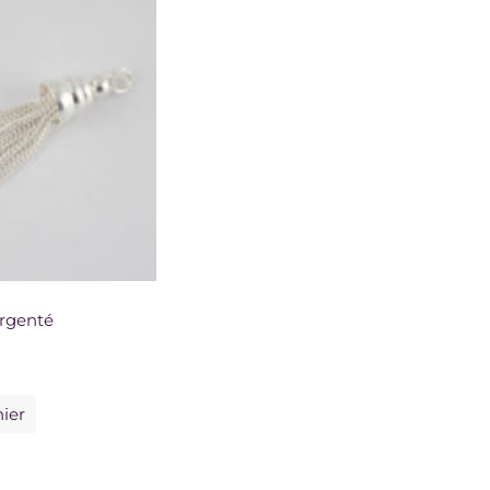
rgenté
nier