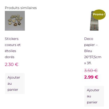
Produits similaires
Promo !
Stickers
Deco
coeurs et
papier –
étoiles
Bleu
dorés
26*37,5cm
x 3fl.
2.30
€
3.50
€
2.99
€
Ajouter
au
panier
Ajouter
au
panier