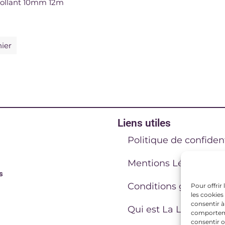
ollant 10mm 12m
nier
Liens utiles
Politique de confident
Mentions Légales
s
Conditions générales
Pour offrir
les cookies
consentir à
Qui est La Lucarne C
comportemen
consentir o