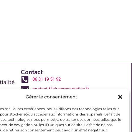
Contact
06 31 19 51 92
ialité
contact@lalucarnecreative.fr
Gérer le consentement
77700 Magny le Hongre
 de vente
 les meilleures expériences, nous utilisons des technologies telles que
 pour stocker et/ou accéder aux informations des appareils. Le fait de
 ces technologies nous permettra de traiter des données telles que le
reative
t de navigation ou les ID uniques sur ce site. Le fait de ne pas
u de retirer son consentement peut avoir un effet négatif sur