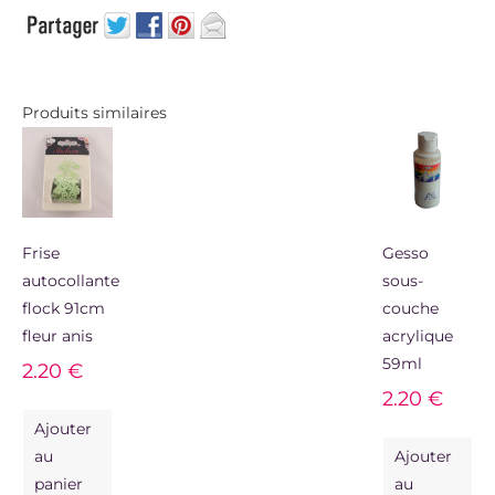
Produits similaires
Frise
Gesso
autocollante
sous-
flock 91cm
couche
fleur anis
acrylique
59ml
2.20
€
2.20
€
Ajouter
au
Ajouter
panier
au