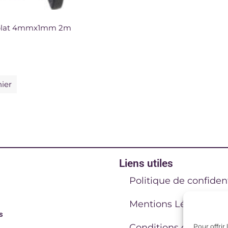
 plat 4mmx1mm 2m
nier
Liens utiles
Politique de confident
Mentions Légales
s
Conditions générales
Pour offrir