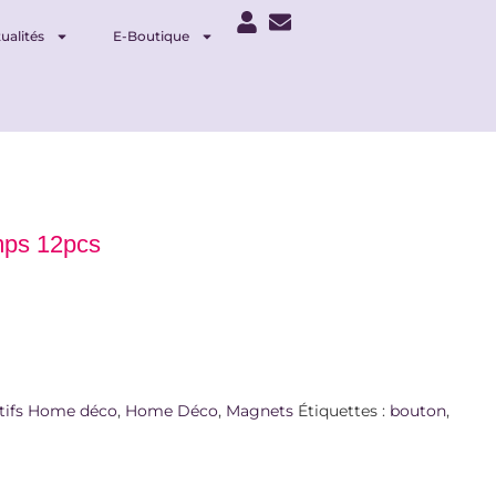
ualités
E-Boutique
mps 12pcs
tifs Home déco
,
Home Déco
,
Magnets
Étiquettes :
bouton
,