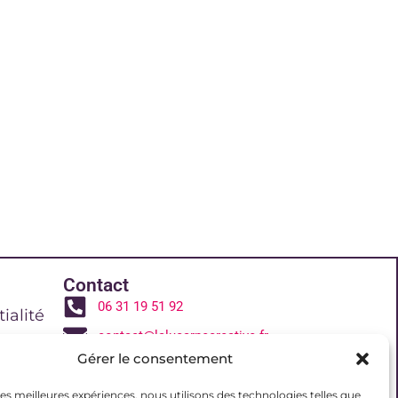
Contact
06 31 19 51 92
ialité
contact@lalucarnecreative.fr
Gérer le consentement
77700 Magny le Hongre
 de vente
 les meilleures expériences, nous utilisons des technologies telles que